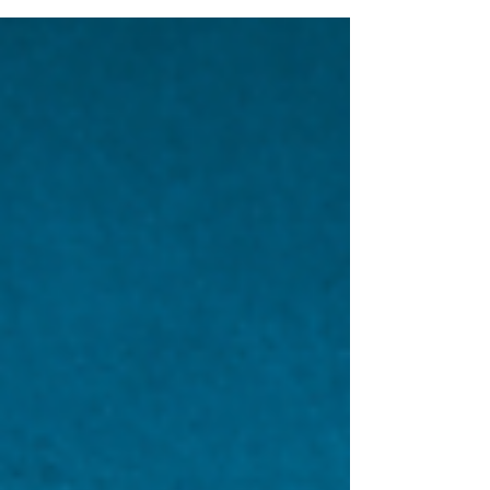
grammaire, de vocabulaire, de structure… et
même des erreurs de sens ! Mais pas de panique.
Je vais t’expliquer chaque point clairement, avec
des exemples concrets, pour que tu comprennes
une bonne fois pour toutes. C’est parti !