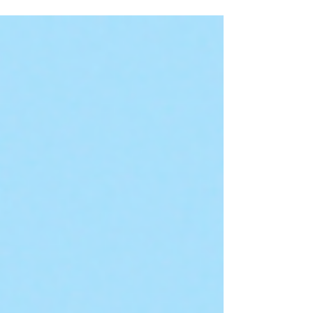
grammaire, de vocabulaire, de structure… et
même des erreurs de sens ! Mais pas de panique.
Je vais t’expliquer chaque point clairement, avec
des exemples concrets, pour que tu comprennes
une bonne fois pour toutes. C’est parti !