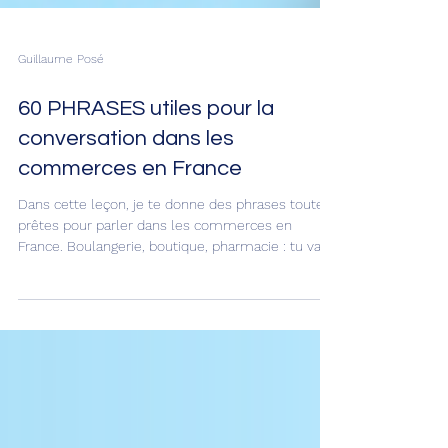
Guillaume Posé
60 PHRASES utiles pour la
conversation dans les
commerces en France
Dans cette leçon, je te donne des phrases toutes
prêtes pour parler dans les commerces en
France. Boulangerie, boutique, pharmacie : tu vas
tout comprendre, et tu vas pouvoir parler
naturellement avec les vendeurs. En plus, pour
chaque catégorie de commerce, je vais te
présenter un petit dialogue qui te servira de
modèle et qui va t’aider à préparer ce que tu vas
dire.