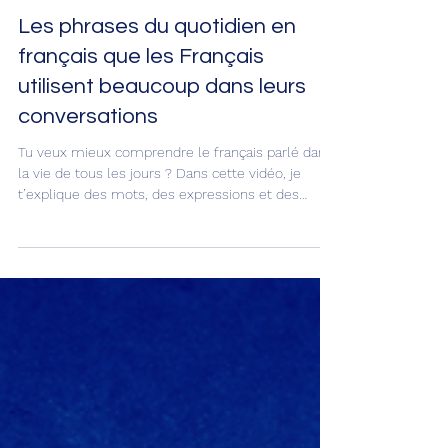
Guillaume Posé
Les phrases du quotidien en
français que les Français
utilisent beaucoup dans leurs
conversations
Tu veux mieux comprendre le français parlé dans
la vie de tous les jours ? Dans cette vidéo, je
t’explique des mots, des expressions et des
petites phrases du quotidien en français que les
Français utilisent dans leurs conversations. Tu vas
améliorer ton français et enrichir ton vocabulaire !
C'est parti ! 😉