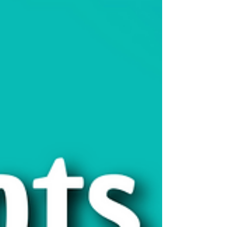
naturellement avec les vendeurs. En plus, pour
chaque catégorie de commerce, je vais te
présenter un petit dialogue qui te servira de
modèle et qui va t’aider à préparer ce que tu vas
dire.