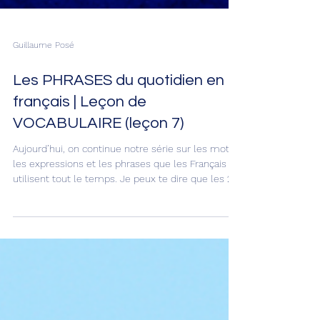
Guillaume Posé
Les PHRASES du quotidien en
français | Leçon de
VOCABULAIRE (leçon 7)
Aujourd’hui, on continue notre série sur les mots,
les expressions et les phrases que les Français
utilisent tout le temps. Je peux te dire que les 20
expressions qu’on va voir aujourd’hui sont super
intéressantes parce qu’elles donnent vraiment un
ton naturel et très français à ta façon de parler.
C’est parti ! 1. Roh là là ! C’est une interjection très
typique du français. Elle peut exprimer plein