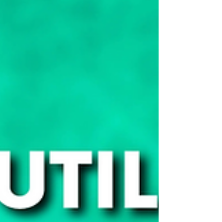
Aujourd’hui, on va parler des choses à manger en
France. Tu vas te régaler et apprendre beaucoup
de vocabulaire ! 😋 On va voir plus de 100 mots !
Oui, tout ça ! Mais je vais aussi t’aider concernant
la prononciation et t’expliquer plein de détails et
d’erreurs fréquentes faites par les étrangers.