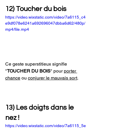
12) Toucher du bois
https://video.wixstatic.com/video/7a6115_c4
e9df078e6241a692696047dbba6d62/480p/
mp4/file.mp4
Ce geste superstitieux signifie 
"
TOUCHER DU BOIS
" pour 
porter 
chance
 ou 
conjurer le mauvais sort
. 
13) Les doigts dans le 
nez !
https://video.wixstatic.com/video/7a6115_5e