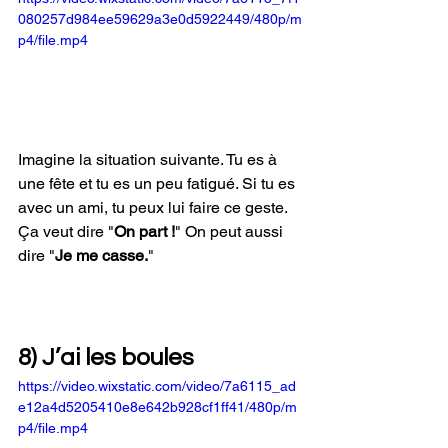
080257d984ee59629a3e0d5922449/480p/m
p4/file.mp4
Imagine la situation suivante. Tu es à 
une fête et tu es un peu fatigué. Si tu es 
avec un ami, tu peux lui faire ce geste. 
Ça veut dire "
On part !
" On peut aussi 
dire "
Je me casse.
"
8) J’ai les boules 
https://video.wixstatic.com/video/7a6115_ad
e12a4d5205410e8e642b928cf1ff41/480p/m
p4/file.mp4