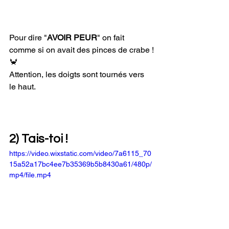
Pour dire "
AVOIR PEUR
" on fait 
comme si on avait des pinces de crabe !
🦀
Attention, les doigts sont tournés vers 
le haut.
2) Tais-toi !
https://video.wixstatic.com/video/7a6115_70
15a52a17bc4ee7b35369b5b8430a61/480p/
mp4/file.mp4