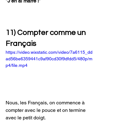
"
J’en ai marre !
" 
11) Compter comme un 
Français
https://video.wixstatic.com/video/7a6115_dd
ad56be6359441c9af90cd30f9dfdd5/480p/m
p4/file.mp4
Nous, les Français, on commence à 
compter avec le pouce et on termine 
avec le petit doigt.