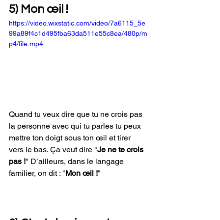
5) Mon œil ! 
https://video.wixstatic.com/video/7a6115_5e
99a89f4c1d495fba63da511e55c8ea/480p/m
p4/file.mp4
Quand tu veux dire que tu ne crois pas 
la personne avec qui tu parles tu peux 
mettre ton doigt sous ton œil et tirer 
vers le bas. Ça veut dire "
Je ne te crois 
pas !
" D’ailleurs, dans le langage 
familier, on dit : "
Mon œil !
" 