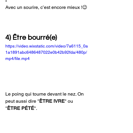
!
"
Avec un sourire, c’est encore mieux !😉
4) Être bourré(e)
https://video.wixstatic.com/video/7a6115_0a
1a1891abc6486487022e0b42b92fda/480p/
mp4/file.mp4
Le poing qui tourne devant le nez. On 
peut aussi dire "
ÊTRE IVRE
" ou 
"
ÊTRE PÉTÉ
". 