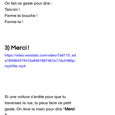
On fait ce geste pour dire : 
Tais-toi !
Ferme ta bouche ! 
Ferme-la ! 
3) Merci !
https://video.wixstatic.com/video/7a6115_ed
e784984374412e8461867461b17dcf/480p/
mp4/file.mp4
Si une voiture s'arrête pour que tu 
traverses la rue, tu peux faire ce petit 
geste. On lève la main pour dire
"
Merci 