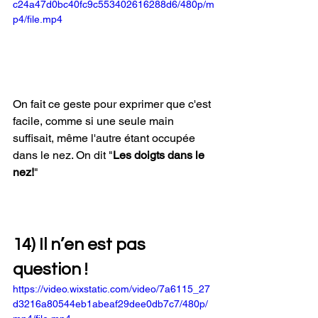
c24a47d0bc40fc9c553402616288d6/480p/m
p4/file.mp4
On fait ce geste pour exprimer que c'est 
facile, comme si une seule main 
suffisait, même l'autre étant occupée 
dans le nez. On dit "
Les doigts dans le 
nez!
"
14) Il n’en est pas 
question !
https://video.wixstatic.com/video/7a6115_27
d3216a80544eb1abeaf29dee0db7c7/480p/