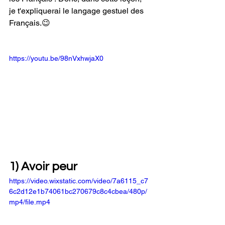
je t'expliquerai le langage gestuel des 
Français.😉 
https://youtu.be/98nVxhwjaX0
1) Avoir peur 
https://video.wixstatic.com/video/7a6115_c7
6c2d12e1b74061bc270679c8c4cbea/480p/
mp4/file.mp4