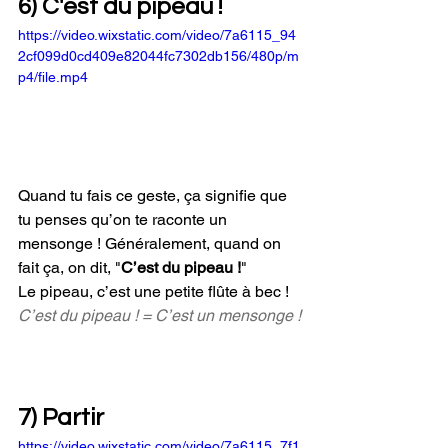
6) C'est du pipeau !
https://video.wixstatic.com/video/7a6115_94
2cf099d0cd409e82044fc7302db156/480p/m
p4/file.mp4
Quand tu fais ce geste, ça signifie que 
tu penses qu’on te raconte un 
mensonge ! Généralement, quand on 
fait ça, on dit, "
C’est du pipeau !
" 
Le pipeau, c’est une petite flûte à bec !
C’est du pipeau ! = C’est un mensonge !
7) Partir
https://video.wixstatic.com/video/7a6115_7f1