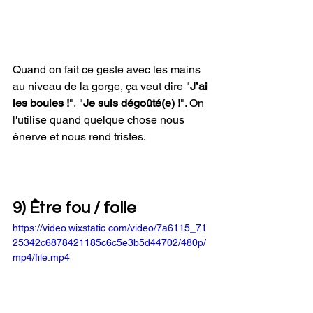
Quand on fait ce geste avec les mains 
au niveau de la gorge, ça veut dire "
J’ai 
les boules !
", "
Je suis dégoûté(e) !
". On 
l'utilise quand quelque chose nous 
énerve et nous rend tristes.
9) Être fou / folle
https://video.wixstatic.com/video/7a6115_71
25342c6878421185c6c5e3b5d44702/480p/
mp4/file.mp4