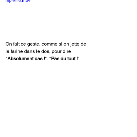
mp4/file.mp4
On fait ce geste, comme si on jette de 
la farine dans le dos, pour dire 
"
Absolument pas !
", "
Pas du tout !
"
15) Tu es têtu(e) ! 
https://video.wixstatic.com/video/7a6115_ba
9a7340a9ab4ac0845d71f979316895/480p/
mp4/file.mp4