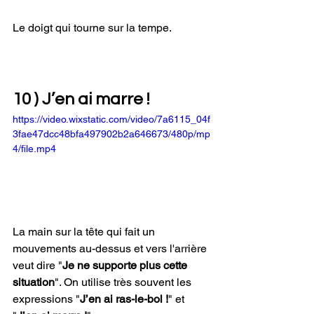
Le doigt qui tourne sur la tempe.
10 ) J’en ai marre !
https://video.wixstatic.com/video/7a6115_04f
3fae47dcc48bfa497902b2a646673/480p/mp
4/file.mp4
La main sur la tête qui fait un 
mouvements au-dessus et vers l'arrière 
veut dire "
Je ne supporte plus cette 
situation
". On utilise très souvent les 
expressions "
J’en ai ras-le-bol !
" et 