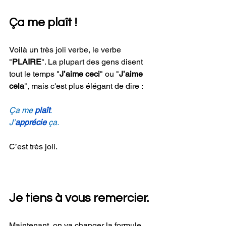
Ça me plaît !
Voilà un très joli verbe, le verbe 
"
PLAIRE
". La plupart des gens disent 
tout le temps "
J’aime ceci
" ou "
J’aime 
cela
", mais c'est plus élégant de dire :
Ça me 
plaît
.
J’
apprécie
 ça. 
C’est très joli. 
Je tiens à vous remercier.
Maintenant, on va changer la formule 