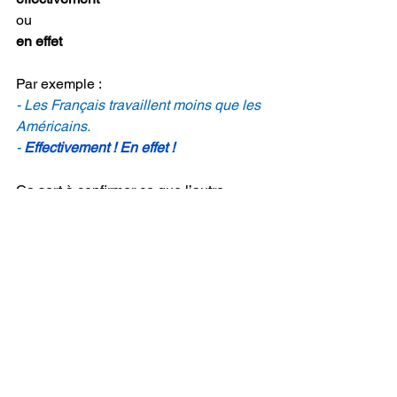
ou
en effet
Par exemple :
- Les Français travaillent moins que les 
Américains.
- 
Effectivement ! En effet !
Ça sert à confirmer ce que l’autre 
personne a dit.
🥰 Si tu souhaites soutenir mon travail 
en faisant un don, tu peux le faire juste 
ici et je te remercie du fond du cœur :  