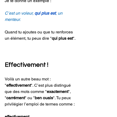
Je te donne un exemple :
C’est un voleur, 
qui plus est
, un 
menteur.
Quand tu ajoutes ou que tu renforces 
un élément, tu peux dire "
qui plus est
".
Effectivement !
Voilà un autre beau mot : 
"
effectivement
". C’est plus distingué 
que des mots comme "
exactement
", 
"
carrément
" ou "
ben ouais
". Tu peux 
privilégier l’emploi de termes comme :
effectivement