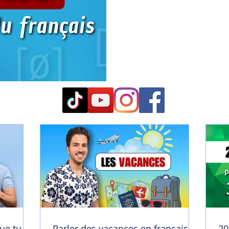
ue tu
Parler des vacances en français |
20