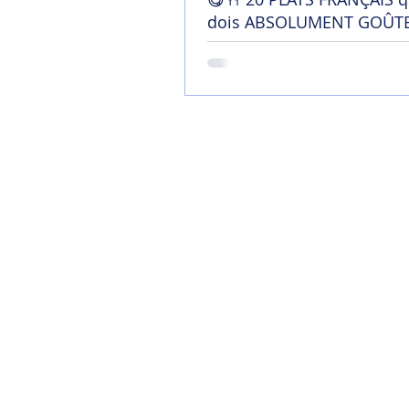
dois ABSOLUMENT GOÛTE
France !
Home
Mon blog
Contact
Chaîne YouTu
Soutenir mon tra
Termes et conditi