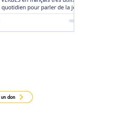
 quotidien pour parler de la joie
 ma newsletter
 un don
e confidentialité