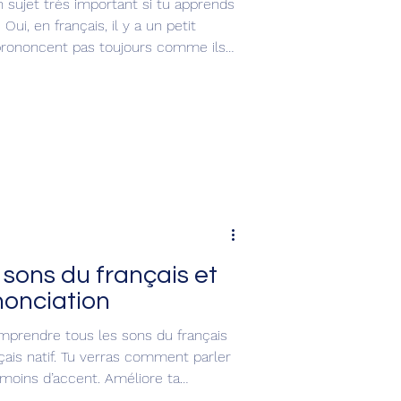
un sujet très important si tu apprends
 Oui, en français, il y a un petit
prononcent pas toujours comme ils
re est écrite, mais on ne la prononce
 prononce d’une façon complètement
même mot change de prononciation
venue dans la merveilleuse logique de
s sons du français et
nonciation
mprendre tous les sons du français
ais natif. Tu verras comment parler
 moins d’accent. Améliore ta