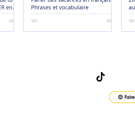
R en
Phrases et vocabulaire
au
😄
Abonne-toi à
be
😊 Faire
vail
ons
Foire aux questions
CGV
Politique d