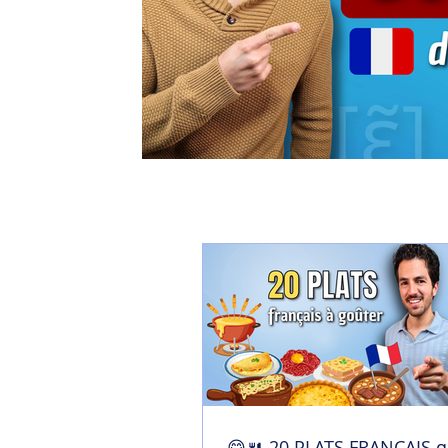
😋🍴 20 PLATS FRANÇAIS q