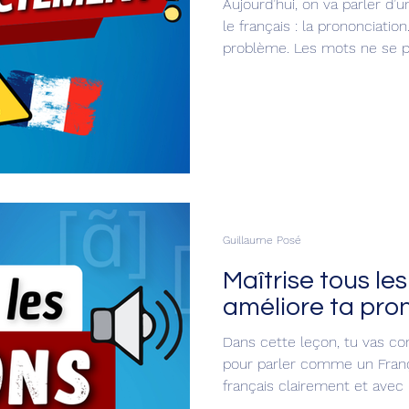
Aujourd’hui, on va parler d’
le français : la prononciation.
problème. Les mots ne se 
s’écrivent. Parfois, une lett
pas. Parfois, une lettre se
différente. Et parfois, le 
selon la phrase. Voilà. Bien
la langue française ! 😊💙
Guillaume Posé
Maîtrise tous le
améliore ta pro
Dans cette leçon, tu vas co
pour parler comme un Franç
français clairement et avec
prononciation en français !